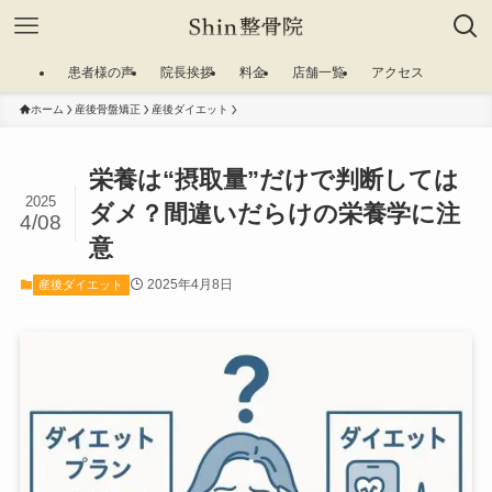
患者様の声
院長挨拶
料金
店舗一覧
アクセス
ホーム
産後骨盤矯正
産後ダイエット
栄養は“摂取量”だけで判断しては
2025
ダメ？間違いだらけの栄養学に注
4/08
意
2025年4月8日
産後ダイエット