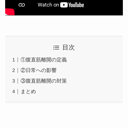
目次
①腹直筋離開の定義
②日常への影響
③腹直筋離開の対策
まとめ