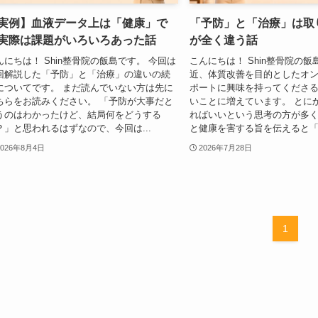
実例】血液データ上は「健康」で
「予防」と「治療」は取
実際は課題がいろいろあった話
が全く違う話
んにちは！ Shin整骨院の飯島です。 今回は
こんにちは！ Shin整骨院の飯
回解説した「予防」と「治療」の違いの続
近、体質改善を目的としたオ
についてです。 まだ読んでいない方は先に
ポートに興味を持ってくださ
ちらをお読みください。 「予防が大事だと
いことに増えています。 とに
うのはわかったけど、結局何をどうする
ればいいという思考の方が多
？」と思われるはずなので、今回は...
と健康を害する旨を伝えると「ま
2026年8月4日
2026年7月28日
1