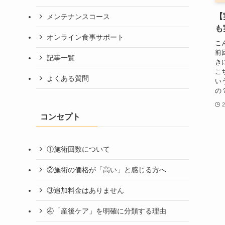
【
メンテナンスコース
も
オンライン食事サポート
こ
前
記事一覧
き
こ
よくある質問
い
の
コンセプト
①施術回数について
②施術の価格が「高い」と感じる方へ
③追加料金はありません
④「産後ケア」を明確に分類する理由