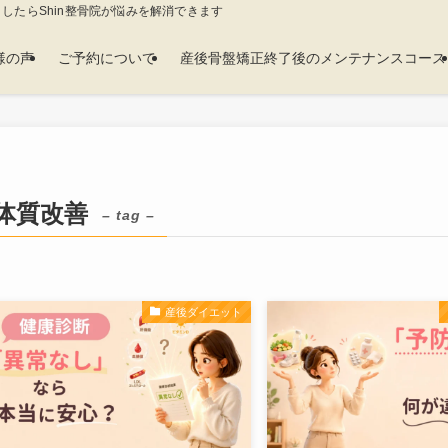
したらShin整骨院が悩みを解消できます。
様の声
ご予約について
産後骨盤矯正終了後のメンテナンスコース
体質改善
– tag –
産後ダイエット